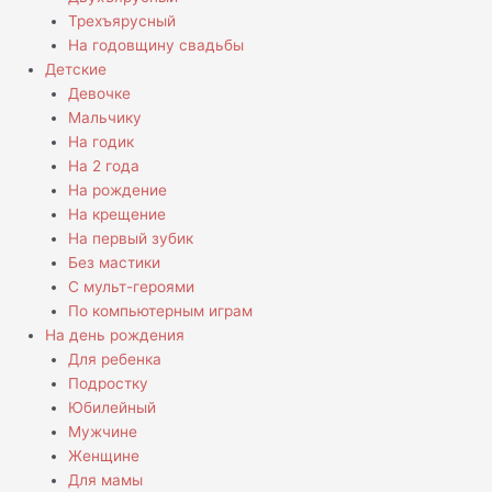
Трехъярусный
На годовщину свадьбы
Детские
Девочке
Мальчику
На годик
На 2 года
На рождение
На крещение
На первый зубик
Без мастики
С мульт-героями
По компьютерным играм
На день рождения
Для ребенка
Подростку
Юбилейный
Мужчине
Женщине
Для мамы