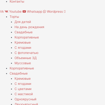
Контакты
Vk
Youtube
Whatsapp
Wordpress
Торты
Для детей
На день рождения
Свадебные
Корпоративные
Кремовые
С ягодами
С фотопечатью
Объемные 3Д
Муссовые
Корпоративные
Свадебные
Кремовые
С ягодами
С цветами
С мастикой
Одноярусный
Двухъярусный