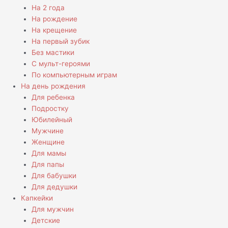
На 2 года
На рождение
На крещение
На первый зубик
Без мастики
С мульт-героями
По компьютерным играм
На день рождения
Для ребенка
Подростку
Юбилейный
Мужчине
Женщине
Для мамы
Для папы
Для бабушки
Для дедушки
Капкейки
Для мужчин
Детские