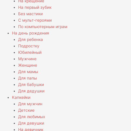
На крещение
На первый зубик
Без мастики
С мульт-героями
По компьютерным играм
На день рождения
Для ребенка
Подростку
Юбилейный
Мужчине
Женщине
Для мамы
Для папы
Для бабушки
Для дедушки
Капкейки
Для мужчин
Детские
Для любимых
Для девушки
На девичник