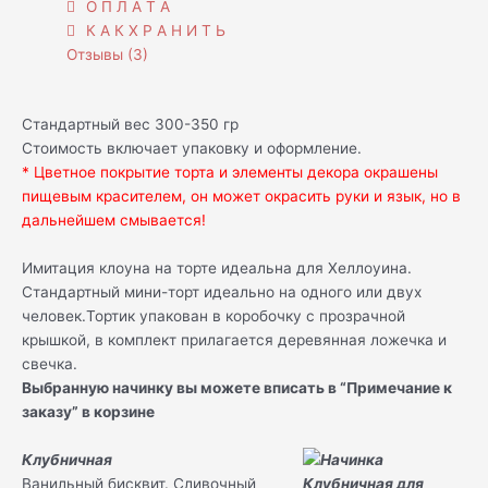
О П Л А Т А
К А К Х Р А Н И Т Ь
Отзывы (3)
Стандартный вес 300-350 гр
Стоимость включает упаковку и оформление.
* Цветное покрытие торта и элементы декора окрашены
пищевым красителем, он может окрасить руки и язык, но в
дальнейшем смывается!
Имитация клоуна на торте идеальна для Хеллоуина.
Стандартный мини-торт идеально на одного или двух
человек.Тортик упакован в коробочку с прозрачной
крышкой, в комплект прилагается деревянная ложечка и
свечка.
Выбранную начинку вы можете вписать в “Примечание к
заказу” в корзине
Клубничная
Ванильный бисквит. Сливочный