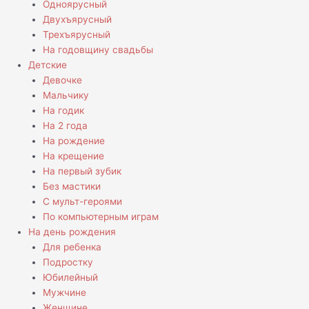
Одноярусный
Двухъярусный
Трехъярусный
На годовщину свадьбы
Детские
Девочке
Мальчику
На годик
На 2 года
На рождение
На крещение
На первый зубик
Без мастики
С мульт-героями
По компьютерным играм
На день рождения
Для ребенка
Подростку
Юбилейный
Мужчине
Женщине