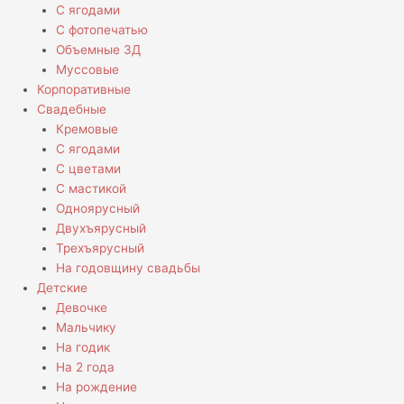
С ягодами
С фотопечатью
Объемные 3Д
Муссовые
Корпоративные
Свадебные
Кремовые
С ягодами
С цветами
С мастикой
Одноярусный
Двухъярусный
Трехъярусный
На годовщину свадьбы
Детские
Девочке
Мальчику
На годик
На 2 года
На рождение