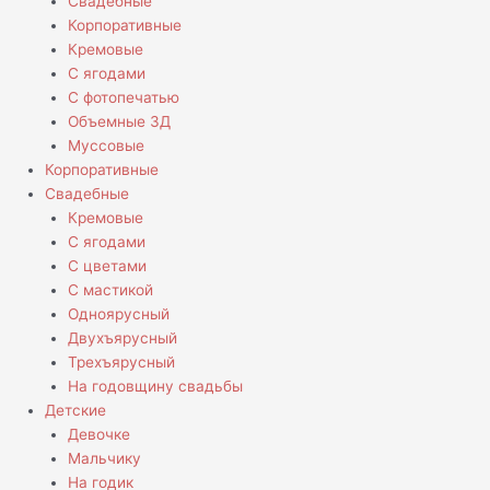
Свадебные
Корпоративные
Кремовые
С ягодами
С фотопечатью
Объемные 3Д
Муссовые
Корпоративные
Свадебные
Кремовые
С ягодами
С цветами
С мастикой
Одноярусный
Двухъярусный
Трехъярусный
На годовщину свадьбы
Детские
Девочке
Мальчику
На годик