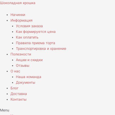
Перейти
Количество
Шоколадная крошка
к
товара
содержимому
Бенто
Начинки
торт
Информация
Пеннивайз
Условия заказа
Как формируется цена
Как оплатить
Правила приема торта
Транспортировка и хранение
Полезности
Акции и скидки
Отзывы
О нас
Наша команда
Документы
Блог
Доставка
Контакты
Menu