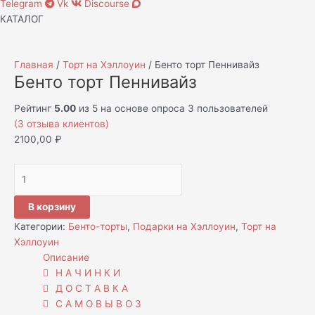
Telegram
Vk
Discourse
КАТАЛОГ
Главная
/
Торт на Хэллоуин
/ Бенто торт Пеннивайз
Бенто торт Пеннивайз
Рейтинг
5.00
из 5 на основе опроса
3
пользователей
(
3
отзыва клиентов)
2100,00
₽
В корзину
Категории:
Бенто-торты
,
Подарки на Хэллоуин
,
Торт на
Хэллоуин
Описание
Н А Ч И Н К И
Д О С Т А В К А
С А М О В Ы В О З