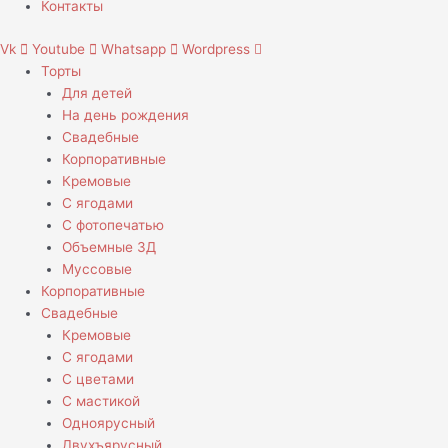
Контакты
Vk
Youtube
Whatsapp
Wordpress
Торты
Для детей
На день рождения
Свадебные
Корпоративные
Кремовые
С ягодами
С фотопечатью
Объемные 3Д
Муссовые
Корпоративные
Свадебные
Кремовые
С ягодами
С цветами
С мастикой
Одноярусный
Двухъярусный