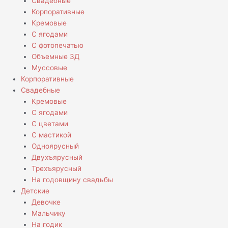
Свадебные
Корпоративные
Кремовые
С ягодами
С фотопечатью
Объемные 3Д
Муссовые
Корпоративные
Свадебные
Кремовые
С ягодами
С цветами
С мастикой
Одноярусный
Двухъярусный
Трехъярусный
На годовщину свадьбы
Детские
Девочке
Мальчику
На годик