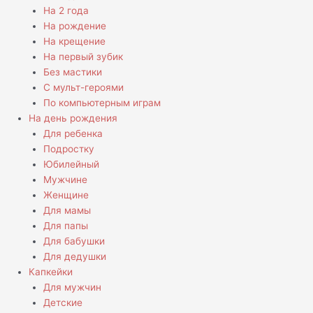
На 2 года
На рождение
На крещение
На первый зубик
Без мастики
С мульт-героями
По компьютерным играм
На день рождения
Для ребенка
Подростку
Юбилейный
Мужчине
Женщине
Для мамы
Для папы
Для бабушки
Для дедушки
Капкейки
Для мужчин
Детские