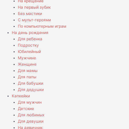
На крещение
На первый зубик
Без мастики
С мульт-героями
По компьютерным играм
На день рождения
Для ребенка
Подростку
Юбилейный
Мужчине
Женщине
Для мамы
Для папы
Для бабушки
Для дедушки
Капкейки
Для мужчин
Детские
Для любимых
Для девушки
На девичник