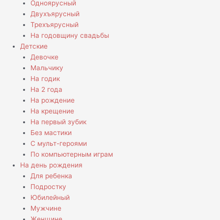
Одноярусный
Двухъярусный
Трехъярусный
На годовщину свадьбы
Детские
Девочке
Мальчику
На годик
На 2 года
На рождение
На крещение
На первый зубик
Без мастики
С мульт-героями
По компьютерным играм
На день рождения
Для ребенка
Подростку
Юбилейный
Мужчине
Женщине