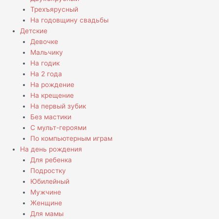
Трехъярусный
На годовщину свадьбы
Детские
Девочке
Мальчику
На годик
На 2 года
На рождение
На крещение
На первый зубик
Без мастики
С мульт-героями
По компьютерным играм
На день рождения
Для ребенка
Подростку
Юбилейный
Мужчине
Женщине
Для мамы