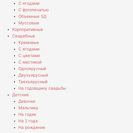
С ягодами
С фотопечатью
Объемные 3Д
Муссовые
Корпоративные
Свадебные
Кремовые
С ягодами
С цветами
С мастикой
Одноярусный
Двухъярусный
Трехъярусный
На годовщину свадьбы
Детские
Девочке
Мальчику
На годик
На 2 года
На рождение