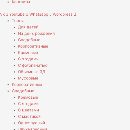
Контакты
Vk
Youtube
Whatsapp
Wordpress
Торты
Для детей
На день рождения
Свадебные
Корпоративные
Кремовые
С ягодами
С фотопечатью
Объемные 3Д
Муссовые
Корпоративные
Свадебные
Кремовые
С ягодами
С цветами
С мастикой
Одноярусный
Двухъярусный