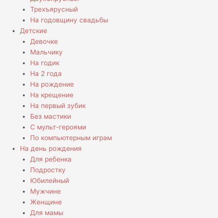
Трехъярусный
На годовщину свадьбы
Детские
Девочке
Мальчику
На годик
На 2 года
На рождение
На крещение
На первый зубик
Без мастики
С мульт-героями
По компьютерным играм
На день рождения
Для ребенка
Подростку
Юбилейный
Мужчине
Женщине
Для мамы