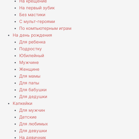
На крещение
На первый зубик
Без мастики
С мульт-героями
По компьютерным играм
На день рождения
Для ребенка
Подростку
Юбилейный
Мужчине
Женщине
Для мамы
Для папы
Для бабушки
Для дедушки
Капкейки
Для мужчин
Детские
Для любимых
Для девушки
На девичник