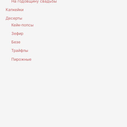
На годовщину свадьбы
Капкейки
Десерты
Кейк-попсы
Зефир
Безе
Трайфлы
Пирожные