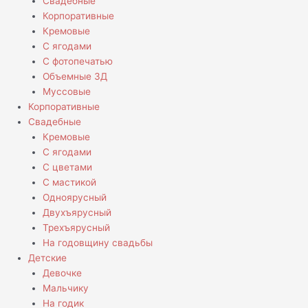
Свадебные
Корпоративные
Кремовые
С ягодами
С фотопечатью
Объемные 3Д
Муссовые
Корпоративные
Свадебные
Кремовые
С ягодами
С цветами
С мастикой
Одноярусный
Двухъярусный
Трехъярусный
На годовщину свадьбы
Детские
Девочке
Мальчику
На годик