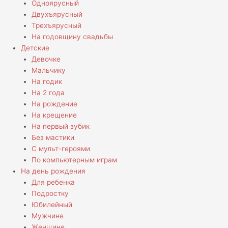
Одноярусный
Двухъярусный
Трехъярусный
На годовщину свадьбы
Детские
Девочке
Мальчику
На годик
На 2 года
На рождение
На крещение
На первый зубик
Без мастики
С мульт-героями
По компьютерным играм
На день рождения
Для ребенка
Подростку
Юбилейный
Мужчине
Женщине