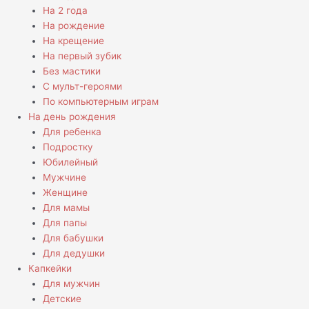
На 2 года
На рождение
На крещение
На первый зубик
Без мастики
С мульт-героями
По компьютерным играм
На день рождения
Для ребенка
Подростку
Юбилейный
Мужчине
Женщине
Для мамы
Для папы
Для бабушки
Для дедушки
Капкейки
Для мужчин
Детские