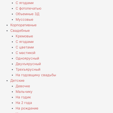
С ягодами
С фотопечатью
Объемные 3Д
Муссовые
Корпоративные
Свадебные
Кремовые
С ягодами
С цветами
С мастикой
Одноярусный
Двухъярусный
Трехъярусный
На годовщину свадьбы
Детские
Девочке
Мальчику
На годик
На 2 года
На рождение