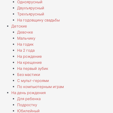
Одноярусный
Двухъярусный
Трехъярусный
На годовщину свадьбы
Детские
Девочке
Мальчику
На годик
На 2 года
На рождение
На крещение
На первый зубик
Без мастики
С мульт-героями
По компьютерным играм
На день рождения
Для ребенка
Подростку
Юбилейный