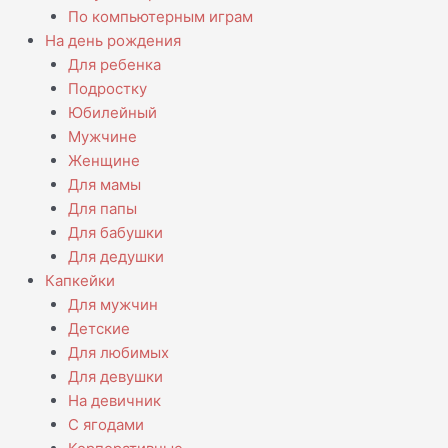
По компьютерным играм
На день рождения
Для ребенка
Подростку
Юбилейный
Мужчине
Женщине
Для мамы
Для папы
Для бабушки
Для дедушки
Капкейки
Для мужчин
Детские
Для любимых
Для девушки
На девичник
С ягодами