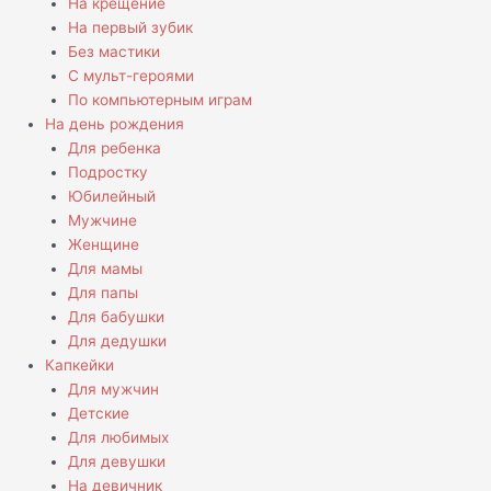
На крещение
На первый зубик
Без мастики
С мульт-героями
По компьютерным играм
На день рождения
Для ребенка
Подростку
Юбилейный
Мужчине
Женщине
Для мамы
Для папы
Для бабушки
Для дедушки
Капкейки
Для мужчин
Детские
Для любимых
Для девушки
На девичник