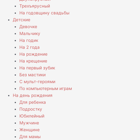
Трехъярусный
На годовщину свадьбы
Детские
Девочке
Мальчику
На годик
На 2 года
На рождение
На крещение
На первый зубик
Без мастики
С мульт-героями
По компьютерным играм
На день рождения
Для ребенка
Подростку
Юбилейный
Мужчине
Женщине
Для мамы