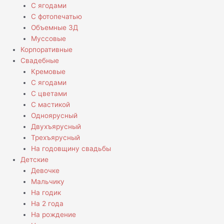
С ягодами
С фотопечатью
Объемные 3Д
Муссовые
Корпоративные
Свадебные
Кремовые
С ягодами
С цветами
С мастикой
Одноярусный
Двухъярусный
Трехъярусный
На годовщину свадьбы
Детские
Девочке
Мальчику
На годик
На 2 года
На рождение