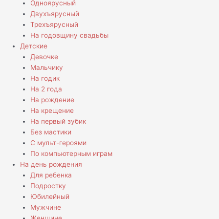
Одноярусный
Двухъярусный
Трехъярусный
На годовщину свадьбы
Детские
Девочке
Мальчику
На годик
На 2 года
На рождение
На крещение
На первый зубик
Без мастики
С мульт-героями
По компьютерным играм
На день рождения
Для ребенка
Подростку
Юбилейный
Мужчине
Женщине