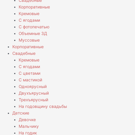
Свадебные
Корпоративные
Кремовые
С ягодами
С фотопечатью
Объемные 3Д
Муссовые
Корпоративные
Свадебные
Кремовые
С ягодами
С цветами
С мастикой
Одноярусный
Двухъярусный
Трехъярусный
На годовщину свадьбы
Детские
Девочке
Мальчику
На годик