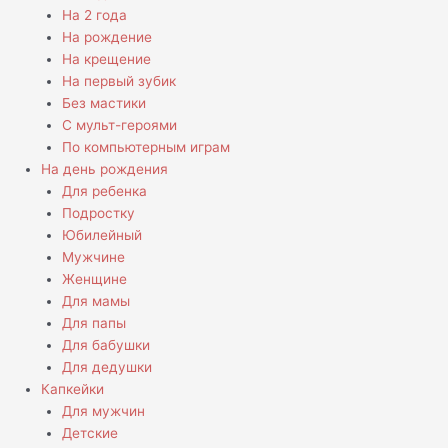
На 2 года
На рождение
На крещение
На первый зубик
Без мастики
С мульт-героями
По компьютерным играм
На день рождения
Для ребенка
Подростку
Юбилейный
Мужчине
Женщине
Для мамы
Для папы
Для бабушки
Для дедушки
Капкейки
Для мужчин
Детские