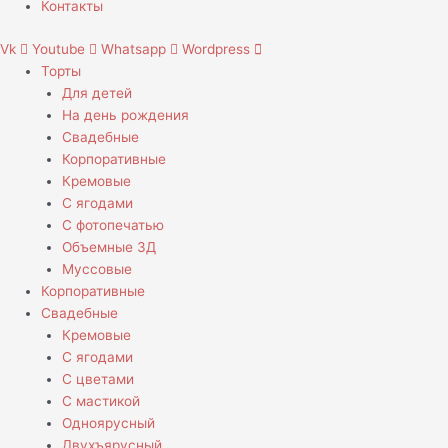
Контакты
Vk
Youtube
Whatsapp
Wordpress
Торты
Для детей
На день рождения
Свадебные
Корпоративные
Кремовые
С ягодами
С фотопечатью
Объемные 3Д
Муссовые
Корпоративные
Свадебные
Кремовые
С ягодами
С цветами
С мастикой
Одноярусный
Двухъярусный