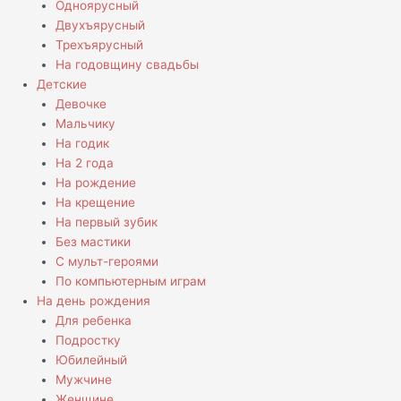
Одноярусный
Двухъярусный
Трехъярусный
На годовщину свадьбы
Детские
Девочке
Мальчику
На годик
На 2 года
На рождение
На крещение
На первый зубик
Без мастики
С мульт-героями
По компьютерным играм
На день рождения
Для ребенка
Подростку
Юбилейный
Мужчине
Женщине