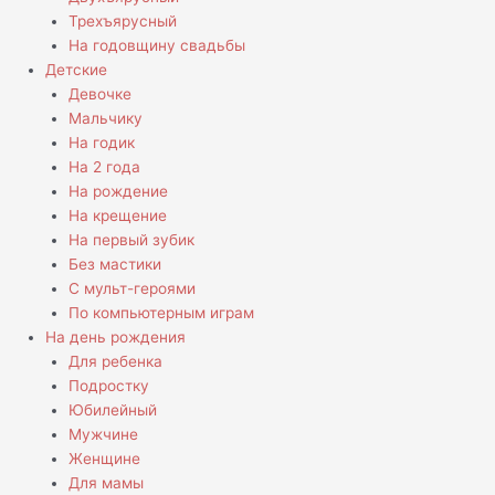
Трехъярусный
На годовщину свадьбы
Детские
Девочке
Мальчику
На годик
На 2 года
На рождение
На крещение
На первый зубик
Без мастики
С мульт-героями
По компьютерным играм
На день рождения
Для ребенка
Подростку
Юбилейный
Мужчине
Женщине
Для мамы