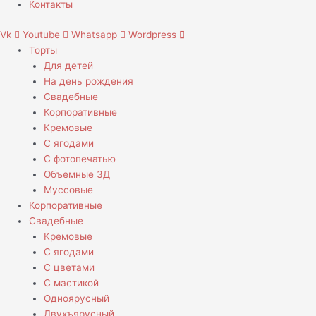
Контакты
Vk
Youtube
Whatsapp
Wordpress
Торты
Для детей
На день рождения
Свадебные
Корпоративные
Кремовые
С ягодами
С фотопечатью
Объемные 3Д
Муссовые
Корпоративные
Свадебные
Кремовые
С ягодами
С цветами
С мастикой
Одноярусный
Двухъярусный