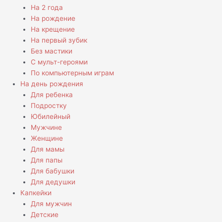
На 2 года
На рождение
На крещение
На первый зубик
Без мастики
С мульт-героями
По компьютерным играм
На день рождения
Для ребенка
Подростку
Юбилейный
Мужчине
Женщине
Для мамы
Для папы
Для бабушки
Для дедушки
Капкейки
Для мужчин
Детские