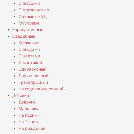
С ягодами
С фотопечатью
Объемные 3Д
Муссовые
Корпоративные
Свадебные
Кремовые
С ягодами
С цветами
С мастикой
Одноярусный
Двухъярусный
Трехъярусный
На годовщину свадьбы
Детские
Девочке
Мальчику
На годик
На 2 года
На рождение