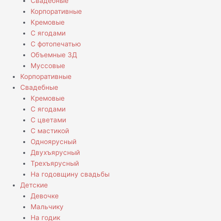
Свадебные
Корпоративные
Кремовые
С ягодами
С фотопечатью
Объемные 3Д
Муссовые
Корпоративные
Свадебные
Кремовые
С ягодами
С цветами
С мастикой
Одноярусный
Двухъярусный
Трехъярусный
На годовщину свадьбы
Детские
Девочке
Мальчику
На годик