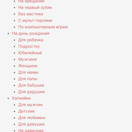
На крещение
На первый зубик
Без мастики
С мульт-героями
По компьютерным играм
На день рождения
Для ребенка
Подростку
Юбилейный
Мужчине
Женщине
Для мамы
Для папы
Для бабушки
Для дедушки
Капкейки
Для мужчин
Детские
Для любимых
Для девушки
На девичник