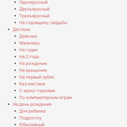
Одноярусный
Двухъярусный
Трехъярусный
На годовщину свадьбы
Детские
Девочке
Мальчику
На годик
На 2 года
На рождение
На крещение
На первый зубик
Без мастики
С мульт-героями
По компьютерным играм
На день рождения
Для ребенка
Подростку
Юбилейный