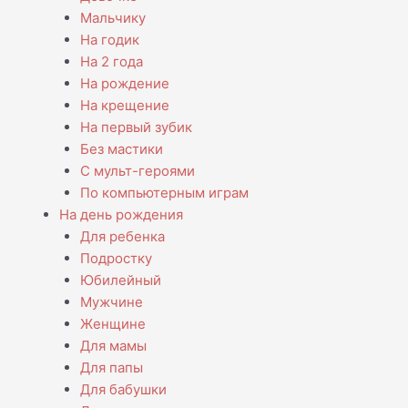
Мальчику
На годик
На 2 года
На рождение
На крещение
На первый зубик
Без мастики
С мульт-героями
По компьютерным играм
На день рождения
Для ребенка
Подростку
Юбилейный
Мужчине
Женщине
Для мамы
Для папы
Для бабушки