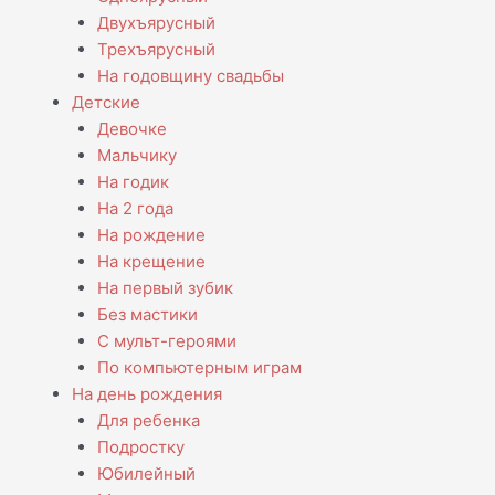
Двухъярусный
Трехъярусный
На годовщину свадьбы
Детские
Девочке
Мальчику
На годик
На 2 года
На рождение
На крещение
На первый зубик
Без мастики
С мульт-героями
По компьютерным играм
На день рождения
Для ребенка
Подростку
Юбилейный