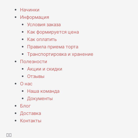
Перейти
Навигация
Menu
Начинки
к
по
Информация
содержимому
записям
Условия заказа
Как формируется цена
Как оплатить
Правила приема торта
Транспортировка и хранение
Полезности
Акции и скидки
Отзывы
О нас
Наша команда
Документы
Блог
Доставка
Контакты