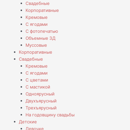
Свадебные
Корпоративные
Кремовые
С ягодами
С фотопечатью
Объемные 3Д
Муссовые
Корпоративные
Свадебные
Кремовые
С ягодами
С цветами
С мастикой
Одноярусный
Двухъярусный
Трехъярусный
На годовщину свадьбы
Детские
Девочке