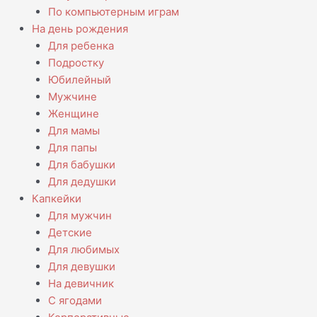
По компьютерным играм
На день рождения
Для ребенка
Подростку
Юбилейный
Мужчине
Женщине
Для мамы
Для папы
Для бабушки
Для дедушки
Капкейки
Для мужчин
Детские
Для любимых
Для девушки
На девичник
С ягодами