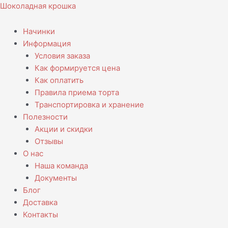
Перейти
Навигация
Шоколадная крошка
к
по
содержимому
записям
Начинки
Информация
Условия заказа
Как формируется цена
Как оплатить
Правила приема торта
Транспортировка и хранение
Полезности
Акции и скидки
Отзывы
О нас
Наша команда
Документы
Блог
Доставка
Контакты