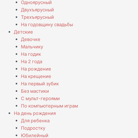
Одноярусный
Двухъярусный
Трехъярусный
На годовщину свадьбы
Детские
Девочке
Мальчику
На годик
На 2 года
На рождение
На крещение
На первый зубик
Без мастики
С мульт-героями
По компьютерным играм
На день рождения
Для ребенка
Подростку
Юбилейный