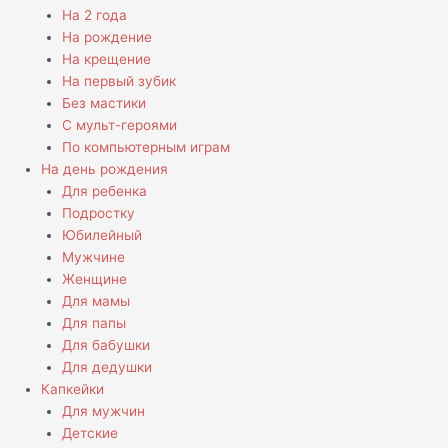
На 2 года
На рождение
На крещение
На первый зубик
Без мастики
С мульт-героями
По компьютерным играм
На день рождения
Для ребенка
Подростку
Юбилейный
Мужчине
Женщине
Для мамы
Для папы
Для бабушки
Для дедушки
Капкейки
Для мужчин
Детские