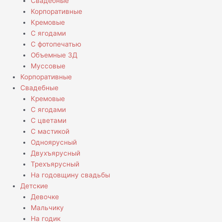
Свадебные
Корпоративные
Кремовые
С ягодами
С фотопечатью
Объемные 3Д
Муссовые
Корпоративные
Свадебные
Кремовые
С ягодами
С цветами
С мастикой
Одноярусный
Двухъярусный
Трехъярусный
На годовщину свадьбы
Детские
Девочке
Мальчику
На годик