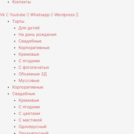
Контакты
Vk
Youtube
Whatsapp
Wordpress
Торты
Для детей
На день рождения
Свадебные
Корпоративные
Кремовые
С ягодами
С фотопечатью
Объемные 3Д
Муссовые
Корпоративные
Свадебные
Кремовые
С ягодами
С цветами
С мастикой
Одноярусный
Двухъярусный