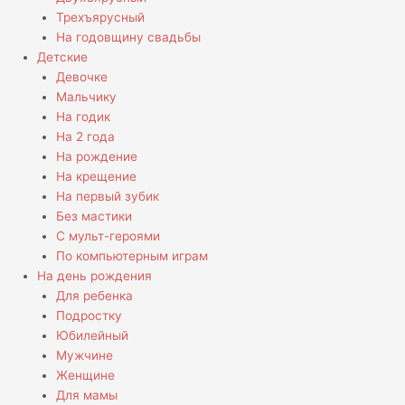
Трехъярусный
На годовщину свадьбы
Детские
Девочке
Мальчику
На годик
На 2 года
На рождение
На крещение
На первый зубик
Без мастики
С мульт-героями
По компьютерным играм
На день рождения
Для ребенка
Подростку
Юбилейный
Мужчине
Женщине
Для мамы