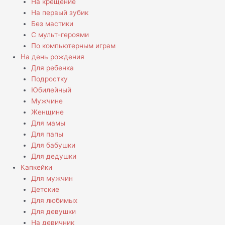
На крещение
На первый зубик
Без мастики
С мульт-героями
По компьютерным играм
На день рождения
Для ребенка
Подростку
Юбилейный
Мужчине
Женщине
Для мамы
Для папы
Для бабушки
Для дедушки
Капкейки
Для мужчин
Детские
Для любимых
Для девушки
На девичник