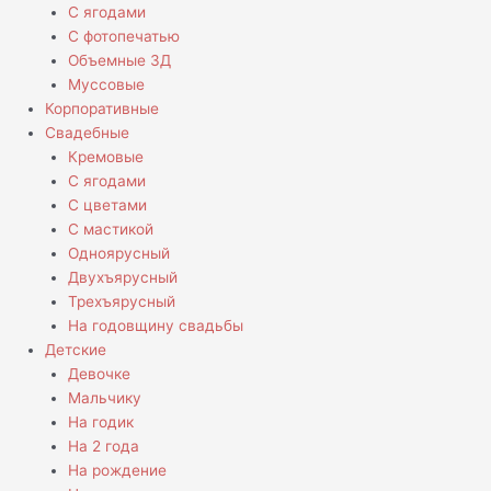
С ягодами
С фотопечатью
Объемные 3Д
Муссовые
Корпоративные
Свадебные
Кремовые
С ягодами
С цветами
С мастикой
Одноярусный
Двухъярусный
Трехъярусный
На годовщину свадьбы
Детские
Девочке
Мальчику
На годик
На 2 года
На рождение