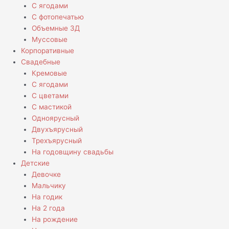
С ягодами
С фотопечатью
Объемные 3Д
Муссовые
Корпоративные
Свадебные
Кремовые
С ягодами
С цветами
С мастикой
Одноярусный
Двухъярусный
Трехъярусный
На годовщину свадьбы
Детские
Девочке
Мальчику
На годик
На 2 года
На рождение