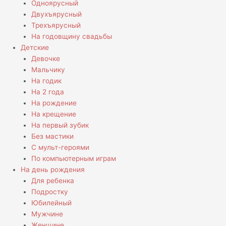
Одноярусный
Двухъярусный
Трехъярусный
На годовщину свадьбы
Детские
Девочке
Мальчику
На годик
На 2 года
На рождение
На крещение
На первый зубик
Без мастики
С мульт-героями
По компьютерным играм
На день рождения
Для ребенка
Подростку
Юбилейный
Мужчине
Женщине