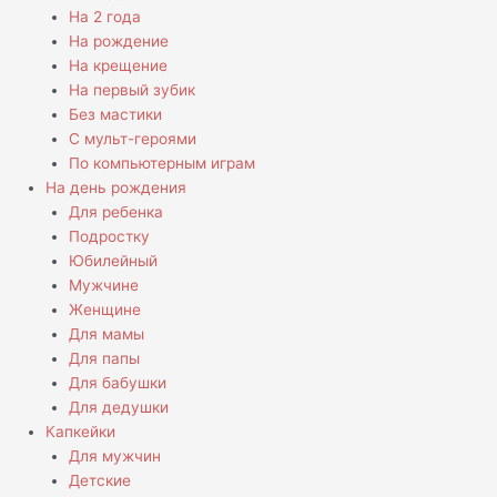
На 2 года
На рождение
На крещение
На первый зубик
Без мастики
С мульт-героями
По компьютерным играм
На день рождения
Для ребенка
Подростку
Юбилейный
Мужчине
Женщине
Для мамы
Для папы
Для бабушки
Для дедушки
Капкейки
Для мужчин
Детские