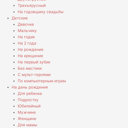
Трехъярусный
На годовщину свадьбы
Детские
Девочке
Мальчику
На годик
На 2 года
На рождение
На крещение
На первый зубик
Без мастики
С мульт-героями
По компьютерным играм
На день рождения
Для ребенка
Подростку
Юбилейный
Мужчине
Женщине
Для мамы