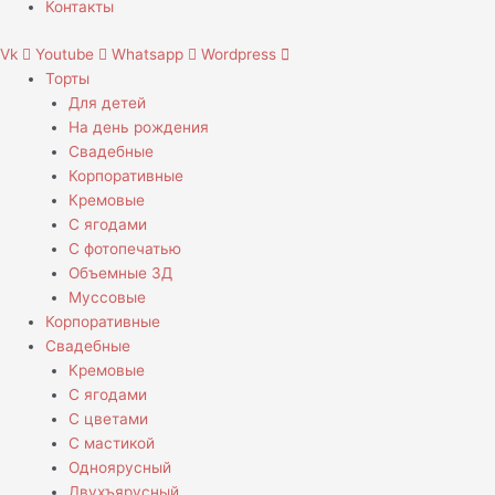
Контакты
Vk
Youtube
Whatsapp
Wordpress
Торты
Для детей
На день рождения
Свадебные
Корпоративные
Кремовые
С ягодами
С фотопечатью
Объемные 3Д
Муссовые
Корпоративные
Свадебные
Кремовые
С ягодами
С цветами
С мастикой
Одноярусный
Двухъярусный