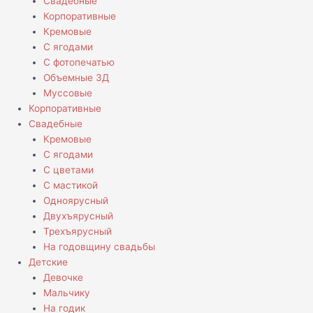
Свадебные
Корпоративные
Кремовые
С ягодами
С фотопечатью
Объемные 3Д
Муссовые
Корпоративные
Свадебные
Кремовые
С ягодами
С цветами
С мастикой
Одноярусный
Двухъярусный
Трехъярусный
На годовщину свадьбы
Детские
Девочке
Мальчику
На годик