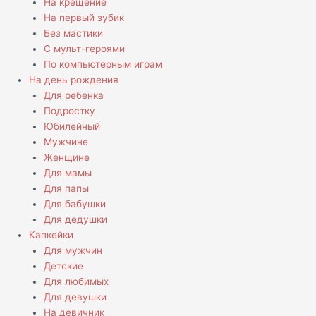
На крещение
На первый зубик
Без мастики
С мульт-героями
По компьютерным играм
На день рождения
Для ребенка
Подростку
Юбилейный
Мужчине
Женщине
Для мамы
Для папы
Для бабушки
Для дедушки
Капкейки
Для мужчин
Детские
Для любимых
Для девушки
На девичник