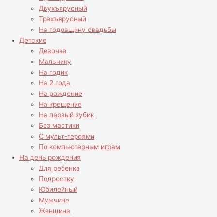
Двухъярусный
Трехъярусный
На годовщину свадьбы
Детские
Девочке
Мальчику
На годик
На 2 года
На рождение
На крещение
На первый зубик
Без мастики
С мульт-героями
По компьютерным играм
На день рождения
Для ребенка
Подростку
Юбилейный
Мужчине
Женщине