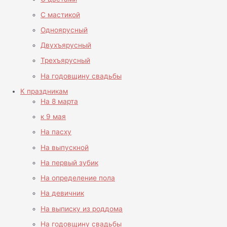
С мастикой
Одноярусный
Двухъярусный
Трехъярусный
На годовщину свадьбы
К праздникам
На 8 марта
к 9 мая
На пасху
На выпускной
На первый зубик
На определение пола
На девичник
На выписку из роддома
На годовщину свадьбы