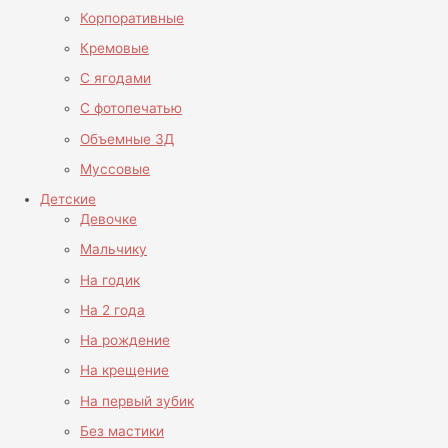
Корпоративные
Кремовые
С ягодами
С фотопечатью
Объемные 3Д
Муссовые
Детские
Девочке
Мальчику
На годик
На 2 года
На рождение
На крещение
На первый зубик
Без мастики