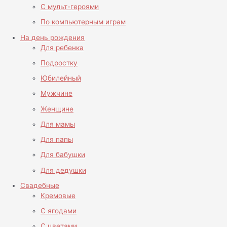
С мульт-героями
По компьютерным играм
На день рождения
Для ребенка
Подростку
Юбилейный
Мужчине
Женщине
Для мамы
Для папы
Для бабушки
Для дедушки
Свадебные
Кремовые
С ягодами
С цветами