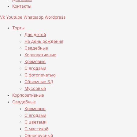
Контакты
Vk
Youtube
Whatsapp
Wordpress
Торты
Для детей
На день рождения
Свадебные
Корпоративные
Кремовые
С ягодами
С фотопечатью
Объемные 3Д
Муссовые
Корпоративные
Свадебные
Кремовые
С ягодами
С цветами
С мастикой
Одноярусный