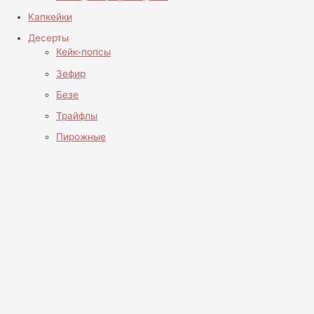
Капкейки
Десерты
Кейк-попсы
Зефир
Безе
Трайфлы
Пирожные