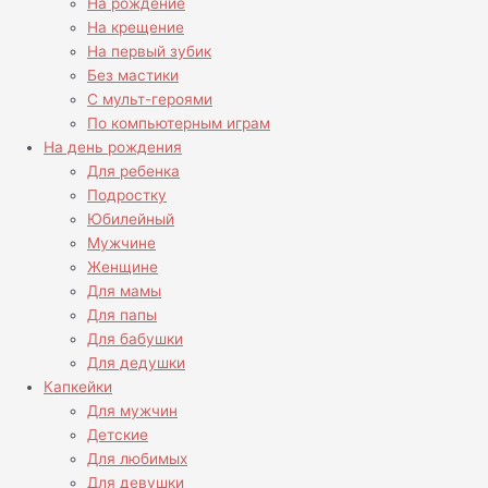
На рождение
На крещение
На первый зубик
Без мастики
С мульт-героями
По компьютерным играм
На день рождения
Для ребенка
Подростку
Юбилейный
Мужчине
Женщине
Для мамы
Для папы
Для бабушки
Для дедушки
Капкейки
Для мужчин
Детские
Для любимых
Для девушки