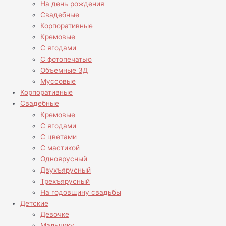
На день рождения
Свадебные
Корпоративные
Кремовые
С ягодами
С фотопечатью
Объемные 3Д
Муссовые
Корпоративные
Свадебные
Кремовые
С ягодами
С цветами
С мастикой
Одноярусный
Двухъярусный
Трехъярусный
На годовщину свадьбы
Детские
Девочке
Мальчику