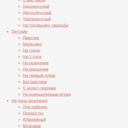
С мастикой
Одноярусный
Двухъярусный
Трехъярусный
На годовщину свадьбы
Детские
Девочке
Мальчику
На годик
На 2 года
На рождение
На крещение
На первый зубик
Без мастики
С мульт-героями
По компьютерным играм
На день рождения
Для ребенка
Подростку
Юбилейный
Мужчине