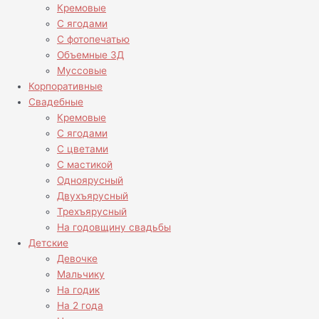
Кремовые
С ягодами
С фотопечатью
Объемные 3Д
Муссовые
Корпоративные
Свадебные
Кремовые
С ягодами
С цветами
С мастикой
Одноярусный
Двухъярусный
Трехъярусный
На годовщину свадьбы
Детские
Девочке
Мальчику
На годик
На 2 года