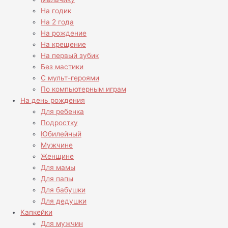
На годик
На 2 года
На рождение
На крещение
На первый зубик
Без мастики
С мульт-героями
По компьютерным играм
На день рождения
Для ребенка
Подростку
Юбилейный
Мужчине
Женщине
Для мамы
Для папы
Для бабушки
Для дедушки
Капкейки
Для мужчин