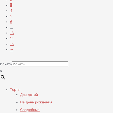
3
4
5
6
…
13
14
15
→
Искать
×
Торты
Для детей
На день рождения
Свадебные