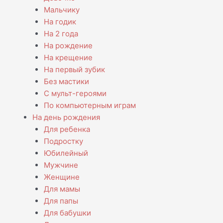
Мальчику
На годик
На 2 года
На рождение
На крещение
На первый зубик
Без мастики
С мульт-героями
По компьютерным играм
На день рождения
Для ребенка
Подростку
Юбилейный
Мужчине
Женщине
Для мамы
Для папы
Для бабушки