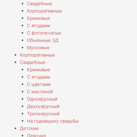
Свадебные
Корпоративные
Кремовые
С ягодами
С фотопечатью
Объемные 3Д
Муссовые
Корпоративные
Свадебные
Кремовые
С ягодами
С цветами
С мастикой
Одноярусный
Двухъярусный
Трехъярусный
На годовщину свадьбы
Детские
Девочке