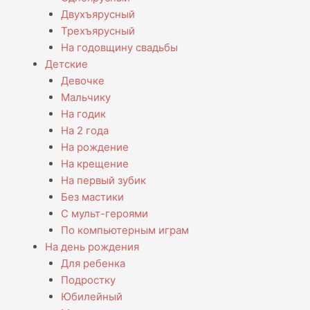
Двухъярусный
Трехъярусный
На годовщину свадьбы
Детские
Девочке
Мальчику
На годик
На 2 года
На рождение
На крещение
На первый зубик
Без мастики
С мульт-героями
По компьютерным играм
На день рождения
Для ребенка
Подростку
Юбилейный