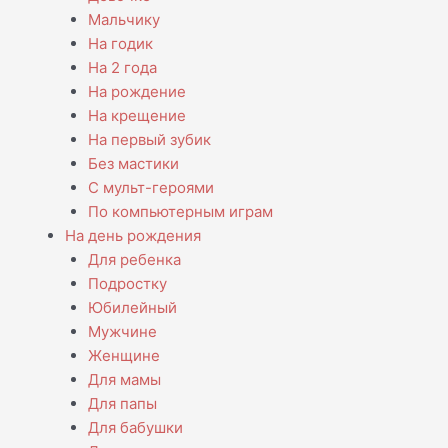
Мальчику
На годик
На 2 года
На рождение
На крещение
На первый зубик
Без мастики
С мульт-героями
По компьютерным играм
На день рождения
Для ребенка
Подростку
Юбилейный
Мужчине
Женщине
Для мамы
Для папы
Для бабушки