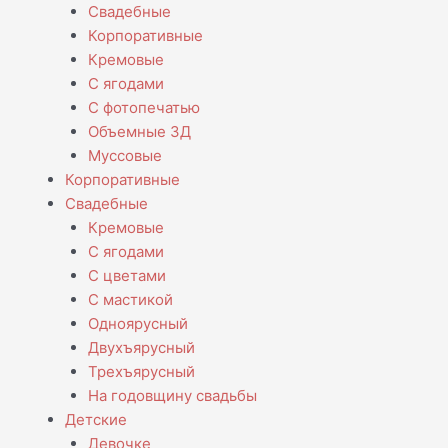
Свадебные
Корпоративные
Кремовые
С ягодами
С фотопечатью
Объемные 3Д
Муссовые
Корпоративные
Свадебные
Кремовые
С ягодами
С цветами
С мастикой
Одноярусный
Двухъярусный
Трехъярусный
На годовщину свадьбы
Детские
Девочке