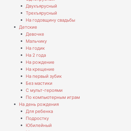
Двухъярусный
Трехъярусный
На годовщину свадьбы
Детские
Девочке
Мальчику
На годик
На 2 года
На рождение
На крещение
На первый зубик
Без мастики
С мульт-героями
По компьютерным играм
На день рождения
Для ребенка
Подростку
Юбилейный