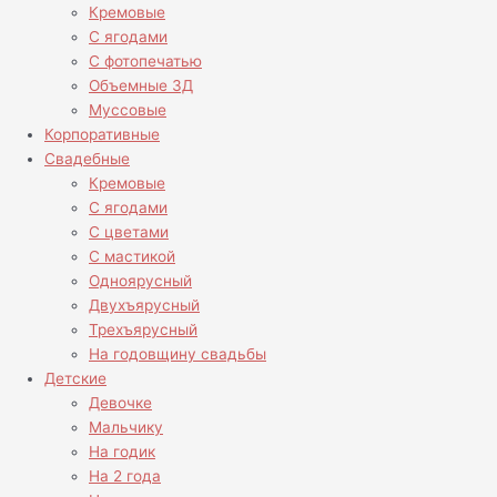
Кремовые
С ягодами
С фотопечатью
Объемные 3Д
Муссовые
Корпоративные
Свадебные
Кремовые
С ягодами
С цветами
С мастикой
Одноярусный
Двухъярусный
Трехъярусный
На годовщину свадьбы
Детские
Девочке
Мальчику
На годик
На 2 года