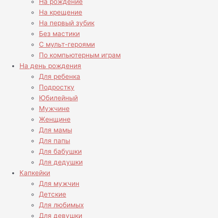
На рождение
На крещение
На первый зубик
Без мастики
С мульт-героями
По компьютерным играм
На день рождения
Для ребенка
Подростку
Юбилейный
Мужчине
Женщине
Для мамы
Для папы
Для бабушки
Для дедушки
Капкейки
Для мужчин
Детские
Для любимых
Для девушки