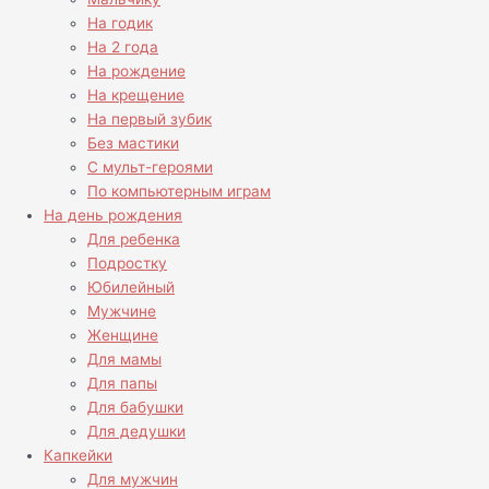
На годик
На 2 года
На рождение
На крещение
На первый зубик
Без мастики
С мульт-героями
По компьютерным играм
На день рождения
Для ребенка
Подростку
Юбилейный
Мужчине
Женщине
Для мамы
Для папы
Для бабушки
Для дедушки
Капкейки
Для мужчин