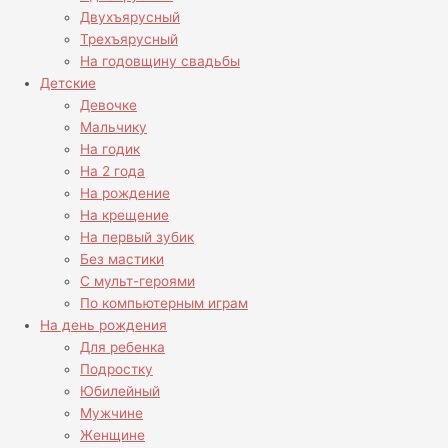
Двухъярусный
Трехъярусный
На годовщину свадьбы
Детские
Девочке
Мальчику
На годик
На 2 года
На рождение
На крещение
На первый зубик
Без мастики
С мульт-героями
По компьютерным играм
На день рождения
Для ребенка
Подростку
Юбилейный
Мужчине
Женщине