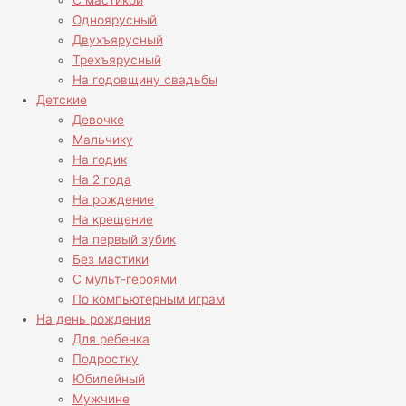
С мастикой
Одноярусный
Двухъярусный
Трехъярусный
На годовщину свадьбы
Детские
Девочке
Мальчику
На годик
На 2 года
На рождение
На крещение
На первый зубик
Без мастики
С мульт-героями
По компьютерным играм
На день рождения
Для ребенка
Подростку
Юбилейный
Мужчине