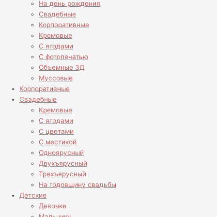
На день рождения
Свадебные
Корпоративные
Кремовые
С ягодами
С фотопечатью
Объемные 3Д
Муссовые
Корпоративные
Свадебные
Кремовые
С ягодами
С цветами
С мастикой
Одноярусный
Двухъярусный
Трехъярусный
На годовщину свадьбы
Детские
Девочке
Мальчику