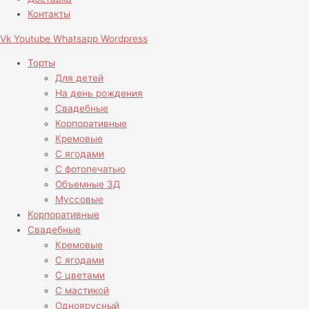
Контакты
Vk
Youtube
Whatsapp
Wordpress
Торты
Для детей
На день рождения
Свадебные
Корпоративные
Кремовые
С ягодами
С фотопечатью
Объемные 3Д
Муссовые
Корпоративные
Свадебные
Кремовые
С ягодами
С цветами
С мастикой
Одноярусный