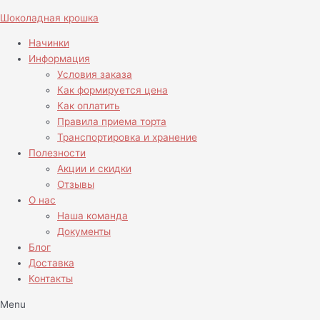
Перейти
Навигация
Шоколадная крошка
к
по
содержимому
записям
Начинки
Информация
Условия заказа
Как формируется цена
Как оплатить
Правила приема торта
Транспортировка и хранение
Полезности
Акции и скидки
Отзывы
О нас
Наша команда
Документы
Блог
Доставка
Контакты
Menu