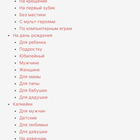
На крещение
На первый зубик
Без мастики
С мульт-героями
По компьютерным играм
На день рождения
Для ребенка
Подростку
Юбилейный
Мужчине
Женщине
Для мамы
Для папы
Для бабушки
Для дедушки
Капкейки
Для мужчин
Детские
Для любимых
Для девушки
На девичник