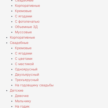
Свадебные
Корпоративные
Кремовые
С ягодами
С фотопечатью
Объемные 3Д
Муссовые
Корпоративные
Свадебные
Кремовые
С ягодами
С цветами
С мастикой
Одноярусный
Двухъярусный
Трехъярусный
На годовщину свадьбы
Детские
Девочке
Мальчику
На годик