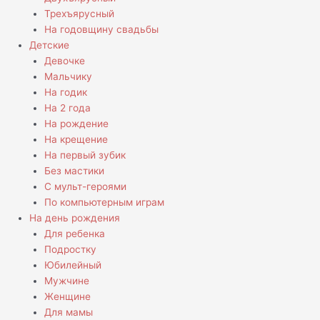
Трехъярусный
На годовщину свадьбы
Детские
Девочке
Мальчику
На годик
На 2 года
На рождение
На крещение
На первый зубик
Без мастики
С мульт-героями
По компьютерным играм
На день рождения
Для ребенка
Подростку
Юбилейный
Мужчине
Женщине
Для мамы