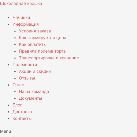
Перейти
Навигация
Шоколадная крошка
к
по
содержимому
записям
Начинки
Информация
Условия заказа
Как формируется цена
Как оплатить
Правила приема торта
Транспортировка и хранение
Полезности
Акции и скидки
Отзывы
О нас
Наша команда
Документы
Блог
Доставка
Контакты
Menu