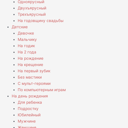
Одноярусный
Двухъярусный
Трехъярусный
На годовщину свадьбы
Детские
Девочке
Мальчику
На годик
На 2 года
На рождение
На крещение
На первый зубик
Без мастики
С мульт-героями
По компьютерным играм
На день рождения
Для ребенка
Подростку
Юбилейный
Мужчине
Женщине