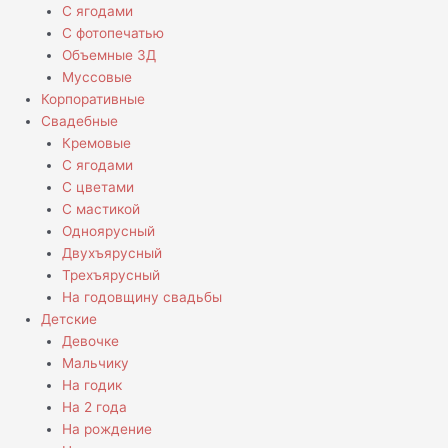
С ягодами
С фотопечатью
Объемные 3Д
Муссовые
Корпоративные
Свадебные
Кремовые
С ягодами
С цветами
С мастикой
Одноярусный
Двухъярусный
Трехъярусный
На годовщину свадьбы
Детские
Девочке
Мальчику
На годик
На 2 года
На рождение