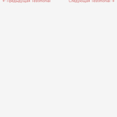
←
Предыдущая Testimonial
Следующая Testimonial
→