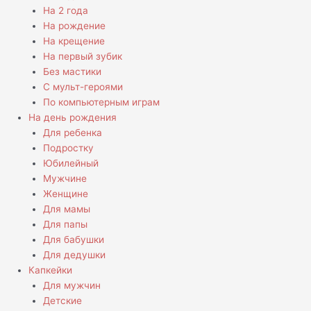
На 2 года
На рождение
На крещение
На первый зубик
Без мастики
С мульт-героями
По компьютерным играм
На день рождения
Для ребенка
Подростку
Юбилейный
Мужчине
Женщине
Для мамы
Для папы
Для бабушки
Для дедушки
Капкейки
Для мужчин
Детские