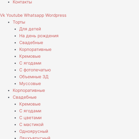
Контакты
Vk
Youtube
Whatsapp
Wordpress
Торты
Для детей
На день рождения
Свадебные
Корпоративные
Кремовые
С ягодами
С фотопечатью
Объемные 3Д
Муссовые
Корпоративные
Свадебные
Кремовые
С ягодами
С цветами
С мастикой
Одноярусный
Двухъярусный