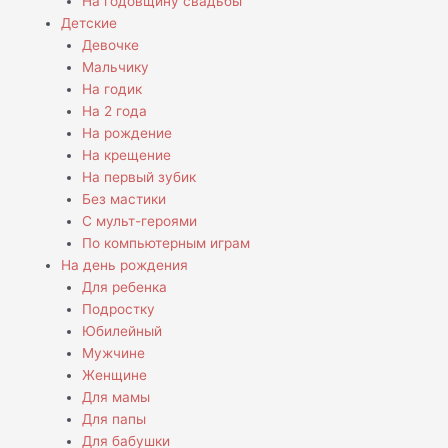
На годовщину свадьбы
Детские
Девочке
Мальчику
На годик
На 2 года
На рождение
На крещение
На первый зубик
Без мастики
С мульт-героями
По компьютерным играм
На день рождения
Для ребенка
Подростку
Юбилейный
Мужчине
Женщине
Для мамы
Для папы
Для бабушки