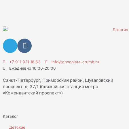
T
V
e
k
l
e
+7 911 921 18 63
info@chocolate-crumb.ru
Ежедневно 10:00-20:00
g
r
Санкт-Петербург, Приморский район, Шуваловский
a
проспект, д. 37/1 (ближайшая станция метро
m
«Комендантский проспект»)
Каталог
Детские