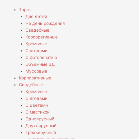
Перейти
Menu
Торты
к
Для детей
содержимому
На день рождения
Свадебные
Корпоративные
Кремовые
С ягодами
С фотопечатью
Объемные 3Д
Муссовые
Корпоративные
Свадебные
Кремовые
С ягодами
С цветами
С мастикой
Одноярусный
Двухъярусный
Трехъярусный