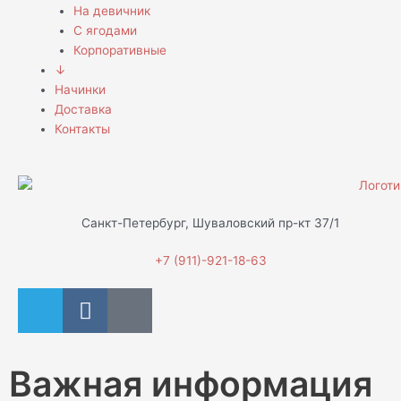
На девичник
С ягодами
Корпоративные
↓
Начинки
Доставка
Контакты
Санкт-Петербург, Шуваловский пр-кт 37/1
+7 (911)-921-18-63
T
V
D
e
k
i
l
s
e
c
Важная информация
g
o