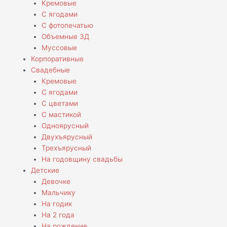
Кремовые
С ягодами
С фотопечатью
Объемные 3Д
Муссовые
Корпоративные
Свадебные
Кремовые
С ягодами
С цветами
С мастикой
Одноярусный
Двухъярусный
Трехъярусный
На годовщину свадьбы
Детские
Девочке
Мальчику
На годик
На 2 года
На рождение